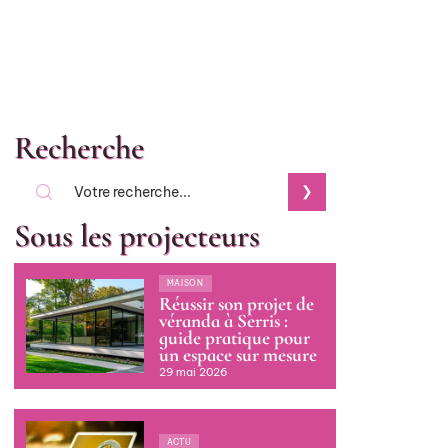
Recherche
Sous les projecteurs
MAISON
Réussir son projet de
véranda à Serris :
guide pratique pour
un espace sur mesure
29 mai 2026
ACTU