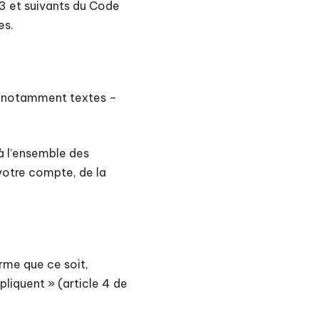
23 et suivants du Code
es.
e, notamment textes –
à l’ensemble des
 votre compte, de la
rme que ce soit,
pliquent » (article 4 de