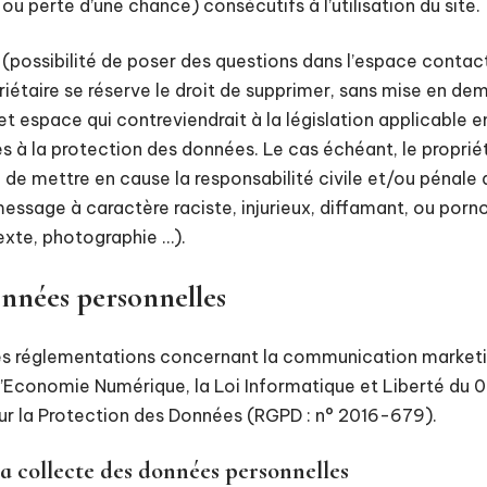
u perte d’une chance) consécutifs à l’utilisation du site.
(possibilité de poser des questions dans l’espace contact
priétaire se réserve le droit de supprimer, sans mise en de
 espace qui contreviendrait à la législation applicable en
es à la protection des données. Le cas échéant, le proprié
 de mettre en cause la responsabilité civile et/ou pénale de
sage à caractère raciste, injurieux, diffamant, ou porn
texte, photographie …).
onnées personnelles
es réglementations concernant la communication marketing
l’Economie Numérique, la Loi Informatique et Liberté du 
ur la Protection des Données (RGPD : n° 2016-679).
la collecte des données personnelles