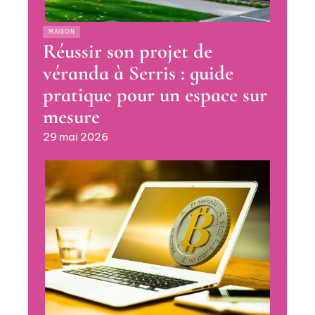
MAISON
Réussir son projet de
véranda à Serris : guide
pratique pour un espace sur
mesure
29 mai 2026