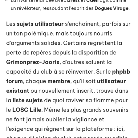
La rivalité relancée avec
Brest
et
Caen
agit comme
un révélateur, ressoudant l’esprit des
Dogues Virage
.
Les
sujets utilisateur
s’enchaînent, parfois sur
un ton polémique, mais toujours nourris
d’arguments solides. Certains regrettent la
perte de repères depuis la disparition de
Grimonprez-Jooris
, d’autres saluent la
capacité du club à se réinventer. Sur le
phpbb
forum
, chaque
membre
, qu’il soit
utilisateur
existant
ou nouvellement inscrit, trouve dans
la
liste sujets
de quoi raviver sa flamme pour
le
LOSC Lille
. Même les plus grands souvenirs
ne font jamais oublier la vigilance et
l’exigence qui règnent sur la plateforme : ici,