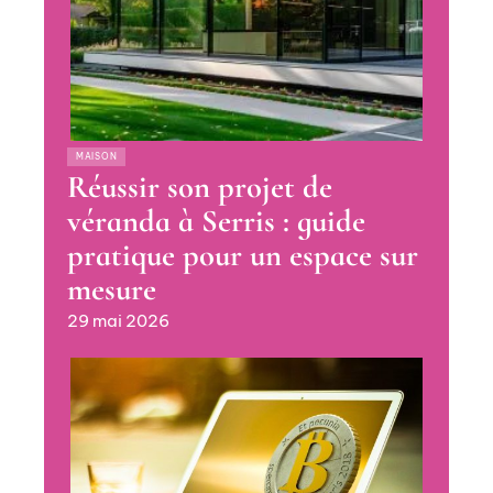
MAISON
Réussir son projet de
véranda à Serris : guide
pratique pour un espace sur
mesure
29 mai 2026