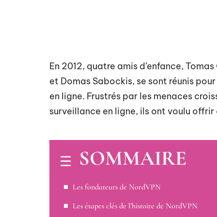
En 2012, quatre amis d’enfance, Tomas
et Domas Sabockis, se sont réunis pour
en ligne. Frustrés par les menaces crois
surveillance en ligne, ils ont voulu offri
SOMMAIRE
Les fondateurs de NordVPN
Les étapes clés de l’histoire de NordVPN