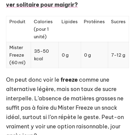
ver solitaire pour maigrir?
Produit
Calories
Lipides
Protéines
Sucres
(pour 1
unité)
Mister
35-50
Freeze
0 g
0 g
7-12 g
kcal
(60 ml)
On peut donc voir le
freeze
comme une
alternative légère, mais son taux de sucre
interpelle. L’absence de matières grasses ne
suffit pas à faire du Mister Freeze un snack
idéal, surtout si l’on répète le geste. Peut-on
vraiment y voir une option raisonnable, jour