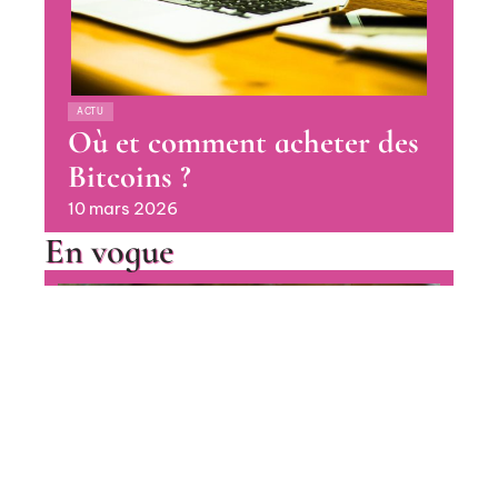
ACTU
Où et comment acheter des
Bitcoins ?
10 mars 2026
En vogue
Quand acheter des Bitcoins en