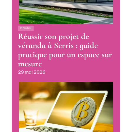
MAISON
Réussir son projet de
véranda à Serris : guide
pratique pour un espace sur
mesure
29 mai 2026